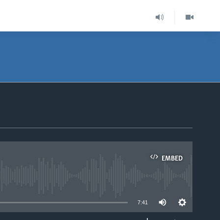
EMBED
able
7:41