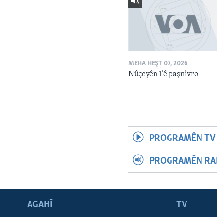
MEHA HEŞT 07, 2026
Nûçeyên 1’ê paşnîvro
PROGRAMÊN TV 
PROGRAMÊN RAD
AGAHÎ
TV
Learning English