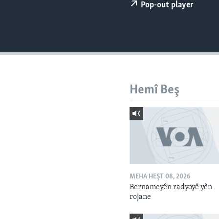
ÇAND Û HUNER
Pop-out player
SERNIVÎS
SORANÎ
Hemî Beş
MEHA HEŞT 08, 2026
Bernameyên radyoyê yên
rojane