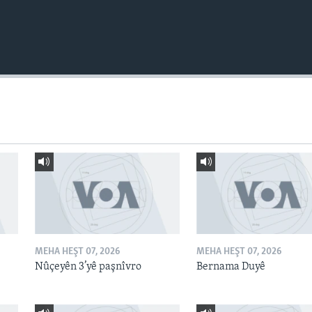
MEHA HEŞT 07, 2026
MEHA HEŞT 07, 2026
Nûçeyên 3’yê paşnîvro
Bernama Duyê