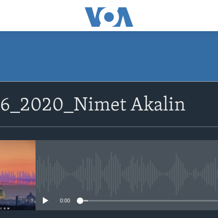
6_2020_Nimet Akalin
No media source currently avail
0:00