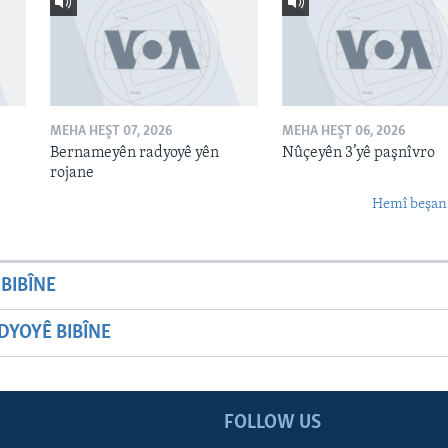
MEHA HEŞT 07, 2026
MEHA HEŞT 06, 2026
Bernameyên radyoyê yên
Nûçeyên 3’yê paşnîvro
rojane
Hemî beşan
BIBÎNE
YOYÊ BIBÎNE
FOLLOW US