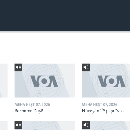
MEHA HEŞT 07, 2026
MEHA HEŞT 07, 2026
Bernama Duyê
Nûçeyên 1’ê paşnîvro