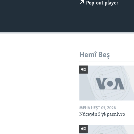
ÇAND Û HUNER
Pop-out player
SERNIVÎS
SORANÎ
Hemî Beş
MEHA HEŞT 07, 2026
Nûçeyên 3’yê paşnîvro