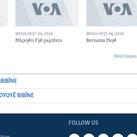
MEHA HEŞT 06, 2026
MEHA HEŞT 06, 2026
Nûçeyên 3’yê paşnîvro
Bernama Duyê
Hemî beşan
BIBÎNE
YOYÊ BIBÎNE
FOLLOW US
ction