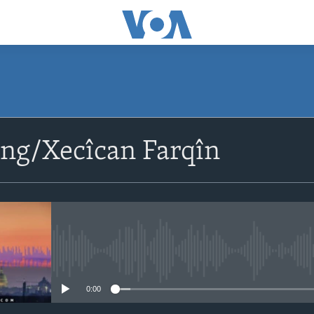
eng/Xecîcan Farqîn
No media source currently avail
0:00