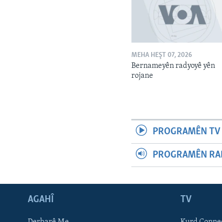
MEHA HEŞT 07, 2026
Bernameyên radyoyê yên
rojane
PROGRAMÊN TV 
PROGRAMÊN RAD
AGAHÎ
TV
Learning English
Derbarê Me
Kurd Conne