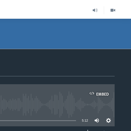
EMBED
able
5:12