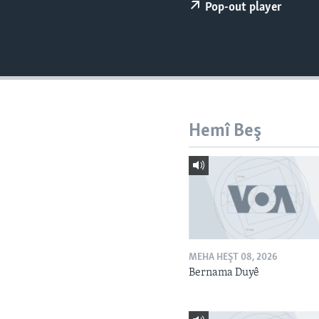
ÇAND Û HUNER
Pop-out player
SERNIVÎS
SORANÎ
Hemî Beş
MEHA HEŞT 08, 2026
Bernama Duyê