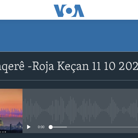
qerê -Roja Keçan 11 10 20
No media source currently avail
0:00