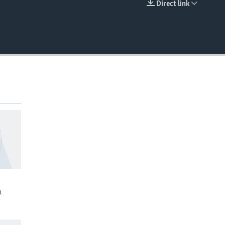
Direct link
EMBED
n