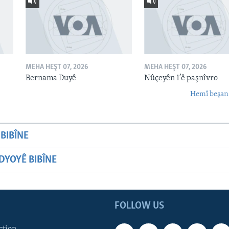
MEHA HEŞT 07, 2026
MEHA HEŞT 07, 2026
Bernama Duyê
Nûçeyên 1’ê paşnîvro
Hemî beşan
BIBÎNE
YOYÊ BIBÎNE
FOLLOW US
ction