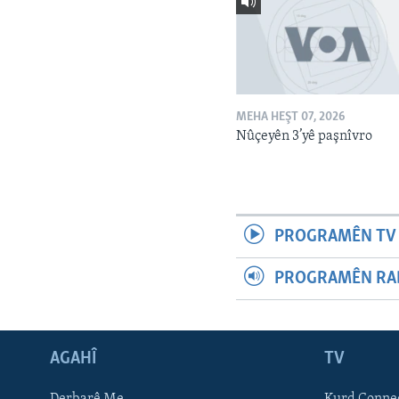
MEHA HEŞT 07, 2026
Nûçeyên 3’yê paşnîvro
PROGRAMÊN TV 
PROGRAMÊN RAD
AGAHÎ
TV
Learning English
Derbarê Me
Kurd Conne