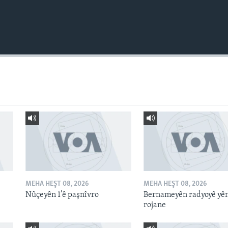
MEHA HEŞT 08, 2026
MEHA HEŞT 08, 2026
Nûçeyên 1’ê paşnîvro
Bernameyên radyoyê yê
rojane