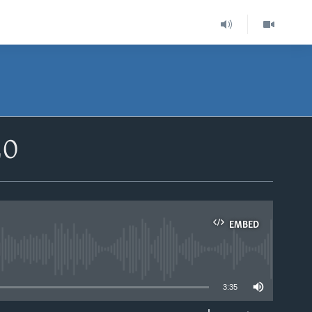
20
EMBED
able
3:35