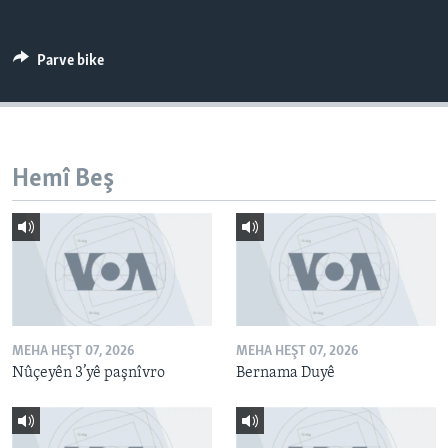
ÇAND Û HUNER
SERNIVÎS
Parve bike
SORANÎ
Learning English
Hemî Beş
FOLLOW US
Zimanên Din
MEHA HEŞT 07, 2026
MEHA HEŞT 07, 2026
Nûçeyên 3’yê paşnîvro
Bernama Duyê