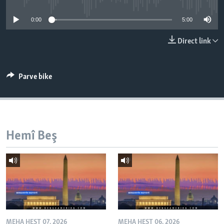
ÇAND Û HUNER
0:00
5:00
SERNIVÎS
Direct link
SORANÎ
Learning English
Parve bike
FOLLOW US
Hemî Beş
Zimanên Din
MEHA HEŞT 07, 2026
MEHA HEŞT 06, 2026