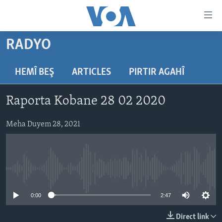
Lînkên
eksesibilîtî
Yekser
RADYO
here
DESTPÊK
naveroka
NÛÇE
HEMÎ BEŞ
ARTICLES
PIRTIR AGAHÎ
serekî
HERÊMÊN KURDAN
Yekser
VÎDYO GALERÎ
Raporta Kobane 28 02 2020
here
AMERÎKA
FOTO GALERÎ
Malpera
TIRKÎYE
Meha Duyem 28, 2021
RADYO
serekî
Yekser
SÛRÎYE
HEVPEYVÎN
here
ÎRAQ
Lêgerînê
No media source currently available
ÎRAN
ROJHILATA NAVÎN
0:00
2:47
CÎHAN
Direct link