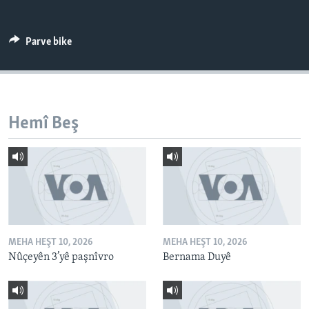
ÇAND Û HUNER
SERNIVÎS
Parve bike
SORANÎ
Learning English
Hemî Beş
FOLLOW US
Zimanên Din
MEHA HEŞT 10, 2026
MEHA HEŞT 10, 2026
Nûçeyên 3’yê paşnîvro
Bernama Duyê