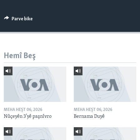
ÇAND Û HUNER
SERNIVÎS
Parve bike
SORANÎ
Learning English
Hemî Beş
FOLLOW US
Zimanên Din
MEHA HEŞT 06, 2026
MEHA HEŞT 06, 2026
Nûçeyên 3’yê paşnîvro
Bernama Duyê