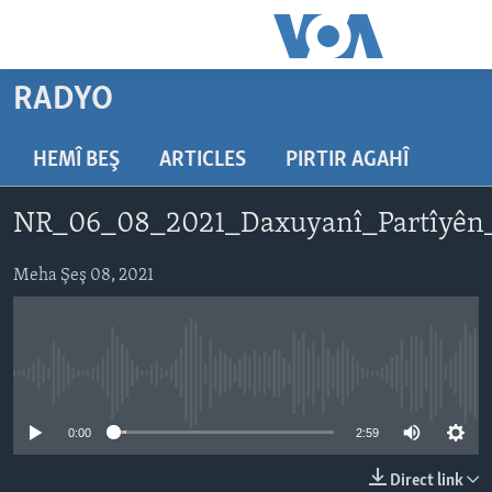
Lînkên
eksesibilîtî
Yekser
RADYO
here
DESTPÊK
naveroka
NÛÇE
HEMÎ BEŞ
ARTICLES
PIRTIR AGAHÎ
serekî
HERÊMÊN KURDAN
Yekser
VÎDYO GALERÎ
NR_06_08_2021_Daxuyanî_Partîyên_
here
AMERÎKA
FOTO GALERÎ
Malpera
TIRKÎYE
Meha Şeş 08, 2021
RADYO
serekî
Yekser
SÛRÎYE
HEVPEYVÎN
here
ÎRAQ
Lêgerînê
No media source currently available
ÎRAN
ROJHILATA NAVÎN
0:00
2:59
CÎHAN
Direct link