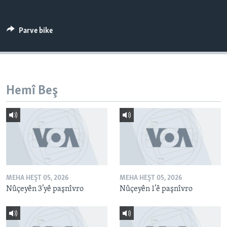
ÇAND Û HUNER
SERNIVÎS
Parve bike
SORANÎ
Learning English
Hemî Beş
FOLLOW US
Zimanên Din
MEHA HEŞT 05, 2026
MEHA HEŞT 05, 2026
Nûçeyên 3’yê paşnîvro
Nûçeyên 1’ê paşnîvro