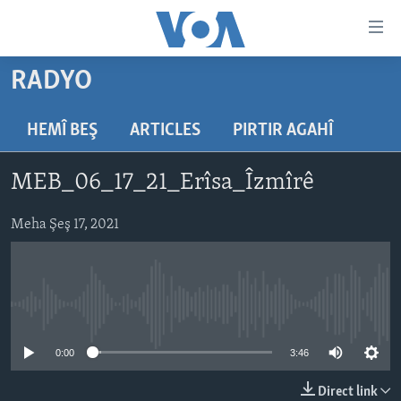
Lînkên
eksesibilîtî
Yekser
RADYO
here
DESTPÊK
naveroka
NÛÇE
HEMÎ BEŞ
ARTICLES
PIRTIR AGAHÎ
serekî
HERÊMÊN KURDAN
Yekser
VÎDYO GALERÎ
MEB_06_17_21_Erîsa_Îzmîrê
here
AMERÎKA
FOTO GALERÎ
Malpera
TIRKÎYE
Meha Şeş 17, 2021
RADYO
serekî
Yekser
SÛRÎYE
HEVPEYVÎN
here
ÎRAQ
Lêgerînê
No media source currently available
ÎRAN
ROJHILATA NAVÎN
0:00
3:46
CÎHAN
Direct link