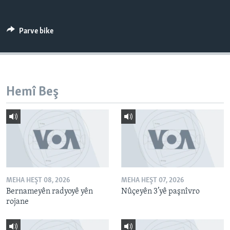
ÇAND Û HUNER
SERNIVÎS
Parve bike
SORANÎ
Learning English
Hemî Beş
FOLLOW US
Zimanên Din
MEHA HEŞT 08, 2026
MEHA HEŞT 07, 2026
Bernameyên radyoyê yên
Nûçeyên 3’yê paşnîvro
rojane