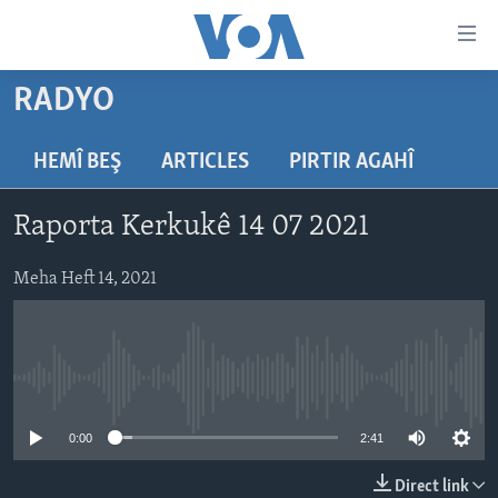
Lînkên
eksesibilîtî
Yekser
RADYO
here
DESTPÊK
naveroka
NÛÇE
HEMÎ BEŞ
ARTICLES
PIRTIR AGAHÎ
serekî
HERÊMÊN KURDAN
Yekser
VÎDYO GALERÎ
Raporta Kerkukê 14 07 2021
here
AMERÎKA
FOTO GALERÎ
Malpera
TIRKÎYE
Meha Heft 14, 2021
RADYO
serekî
Yekser
SÛRÎYE
HEVPEYVÎN
here
ÎRAQ
Lêgerînê
No media source currently available
ÎRAN
ROJHILATA NAVÎN
0:00
2:41
CÎHAN
Direct link