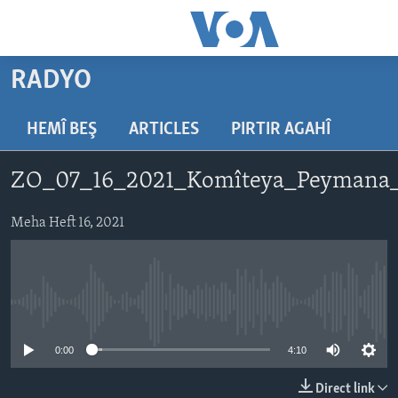
Lînkên
eksesibilîtî
Yekser
RADYO
here
DESTPÊK
naveroka
NÛÇE
HEMÎ BEŞ
ARTICLES
PIRTIR AGAHÎ
serekî
HERÊMÊN KURDAN
Yekser
VÎDYO GALERÎ
ZO_07_16_2021_Komîteya_Peymana_
here
AMERÎKA
FOTO GALERÎ
Malpera
TIRKÎYE
Meha Heft 16, 2021
RADYO
serekî
Yekser
SÛRÎYE
HEVPEYVÎN
here
ÎRAQ
Lêgerînê
No media source currently available
ÎRAN
ROJHILATA NAVÎN
0:00
4:10
CÎHAN
Direct link