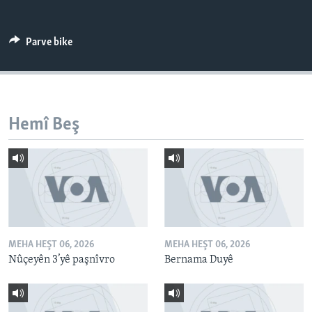
ÇAND Û HUNER
SERNIVÎS
Parve bike
SORANÎ
Learning English
Hemî Beş
FOLLOW US
Zimanên Din
MEHA HEŞT 06, 2026
MEHA HEŞT 06, 2026
Nûçeyên 3’yê paşnîvro
Bernama Duyê