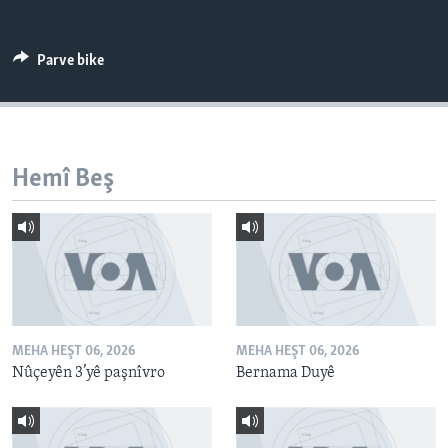
ÇAND Û HUNER
SERNIVÎS
Parve bike
SORANÎ
Learning English
Hemî Beş
FOLLOW US
Zimanên Din
MEHA HEŞT 06, 2026
MEHA HEŞT 06, 2026
Nûçeyên 3’yê paşnîvro
Bernama Duyê