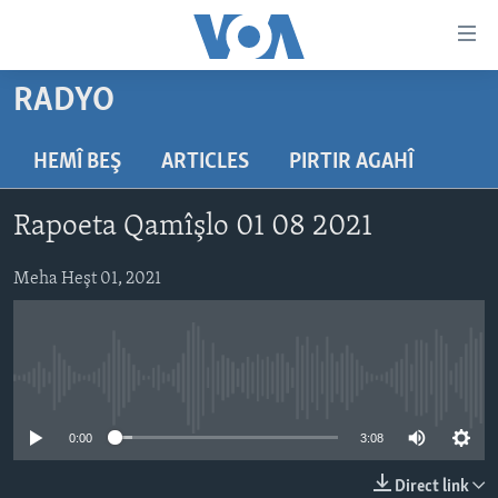
Lînkên
eksesibilîtî
Yekser
RADYO
here
DESTPÊK
naveroka
NÛÇE
HEMÎ BEŞ
ARTICLES
PIRTIR AGAHÎ
serekî
HERÊMÊN KURDAN
Yekser
VÎDYO GALERÎ
Rapoeta Qamîşlo 01 08 2021
here
AMERÎKA
FOTO GALERÎ
Malpera
TIRKÎYE
Meha Heşt 01, 2021
RADYO
serekî
Yekser
SÛRÎYE
HEVPEYVÎN
here
ÎRAQ
Lêgerînê
No media source currently available
ÎRAN
ROJHILATA NAVÎN
0:00
3:08
CÎHAN
Direct link