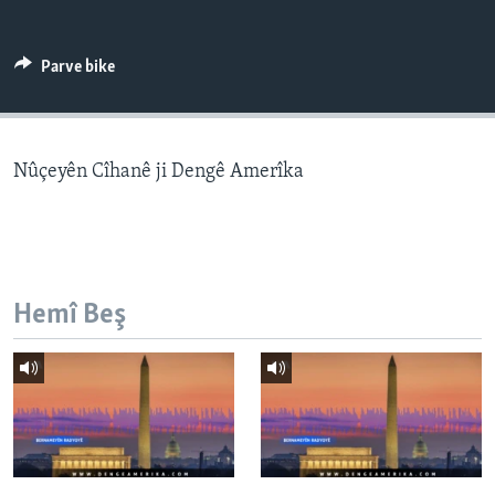
ÇAND Û HUNER
SERNIVÎS
Parve bike
SORANÎ
Learning English
Nûçeyên Cîhanê ji Dengê Amerîka
FOLLOW US
Hemî Beş
Zimanên Din