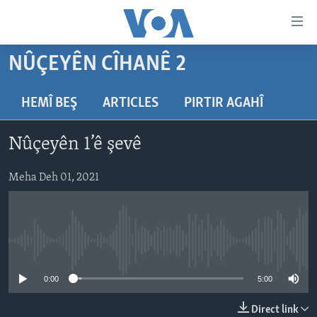
Lînkên
eksesibilîtî
Yekser
NÛÇEYÊN CÎHANÊ 2
here
DESTPÊK
naveroka
NÛÇE
HEMÎ BEŞ
ARTICLES
PIRTIR AGAHÎ
serekî
HERÊMÊN KURDAN
Yekser
VÎDYO GALERÎ
Nûçeyên 1’ê şevê
here
AMERÎKA
FOTO GALERÎ
Malpera
TIRKÎYE
Meha Deh 01, 2021
RADYO
serekî
Yekser
SÛRÎYE
HEVPEYVÎN
here
ÎRAQ
Lêgerînê
No media source currently available
ÎRAN
ROJHILATA NAVÎN
0:00
5:00
CÎHAN
Direct link