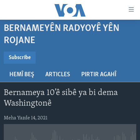
Lînkên
eksesibilîtî
Yekser
BERNAMEYÊN RADYOYÊ YÊN
here
DESTPÊK
ROJANE
naveroka
NÛÇE
serekî
SUBSCRIBE
HERÊMÊN KURDAN
Yekser
VÎDYO GALERÎ
Subscribe
here
AMERÎKA
FOTO GALERÎ
Malpera
HEMÎ BEŞ
ARTICLES
PIRTIR AGAHÎ
Navê xwe tomar
TIRKÎYE
RADYO
serekî
bike
Yekser
SÛRÎYE
HEVPEYVÎN
Bernameya 10’ê sibê ya bi dema
here
ÎRAQ
Washingtonê
Lêgerînê
ÎRAN
Meha Yazde 14, 2021
ROJHILATA NAVÎN
CÎHAN