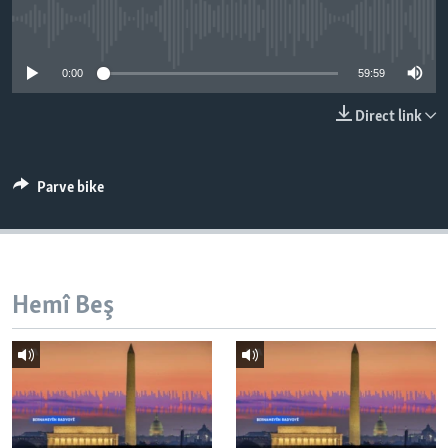
ÇAND Û HUNER
No media source currently available
SERNIVÎS
0:00
59:59
SORANÎ
Direct link
Learning English
Parve bike
FOLLOW US
Zimanên Din
Hemî Beş