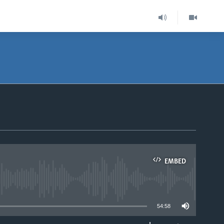
EMBED
able
54:58