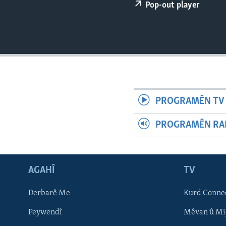
ÇAND Û HUNER
Pop-out player
SERNIVÎS
SORANÎ
PROGRAMÊN TV 
PROGRAMÊN RAD
AGAHÎ
TV
Learning English
Derbarê Me
Kurd Conne
Peywendî
Mêvan û Mi
FOLLOW US