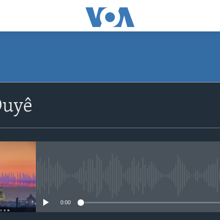
Duyê
No media source currently avail
0:00