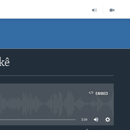
kê
EMBED
able
3:04