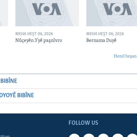
MEHA HEŞT 06, 2026
MEHA HEŞT 06, 2026
Nûçeyên 3’yê paşnîvro
Bernama Duyê
Hemî beşan
BIBÎNE
YOYÊ BIBÎNE
FOLLOW US
ction