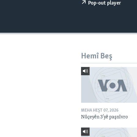
ÇAND Û HUNER
Pop-out player
SERNIVÎS
SORANÎ
Hemî Beş
MEHA HEŞT 07, 2026
Nûçeyên 3’yê paşnîvro