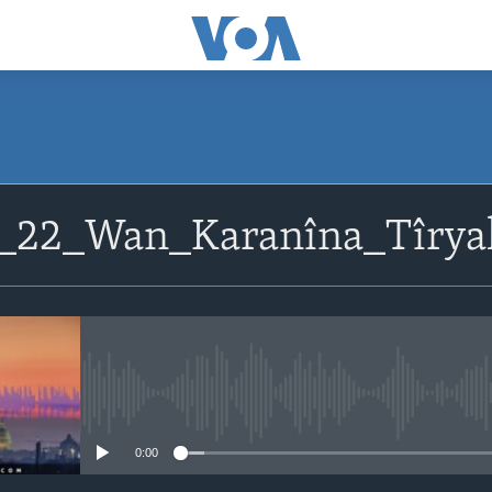
_22_Wan_Karanîna_Tîrya
No media source currently avail
0:00