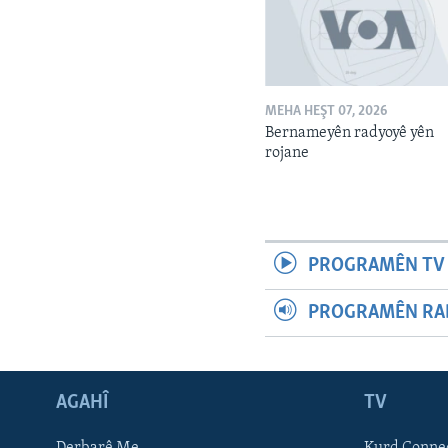
MEHA HEŞT 07, 2026
Bernameyên radyoyê yên
rojane
PROGRAMÊN TV 
PROGRAMÊN RAD
AGAHÎ
TV
Learning English
Derbarê Me
Kurd Conne