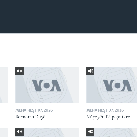
MEHA HEŞT 07, 2026
MEHA HEŞT 07, 2026
Bernama Duyê
Nûçeyên 1’ê paşnîvro