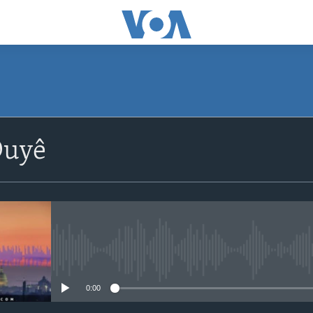
Duyê
No media source currently avail
0:00