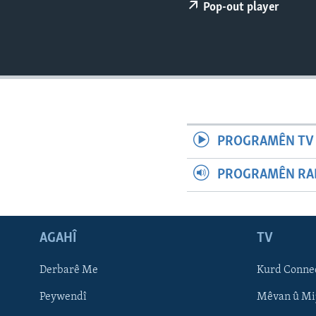
ÇAND Û HUNER
Pop-out player
SERNIVÎS
SORANÎ
PROGRAMÊN TV 
PROGRAMÊN RAD
AGAHÎ
TV
Learning English
Derbarê Me
Kurd Conne
Peywendî
Mêvan û Mi
FOLLOW US