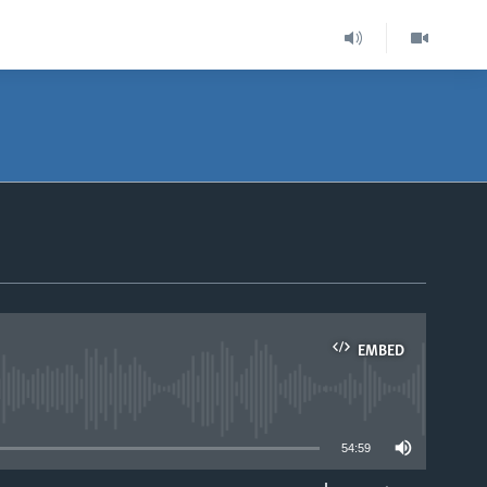
EMBED
able
54:59