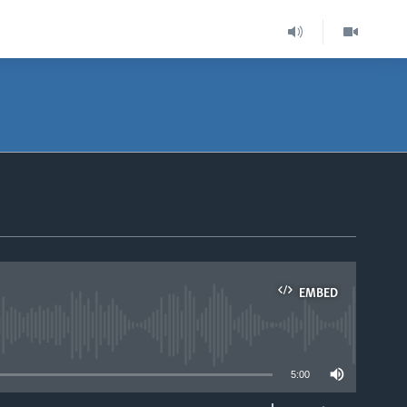
EMBED
able
5:00