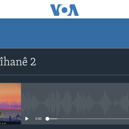
îhanê 2
No media source currently avail
0:00