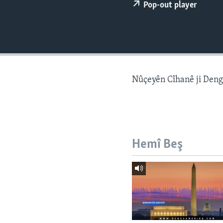
ÇAND Û HUNER
Pop-out player
SERNIVÎS
SORANÎ
Nûçeyên Cîhanê ji Den
Hemî Beş