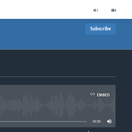
Subscribe
EMBED
able
59:58