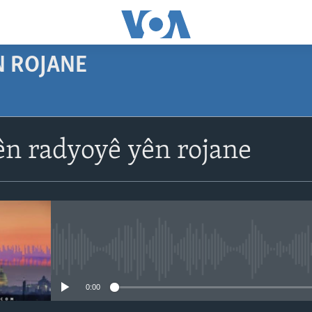
N ROJANE
SUBSCRIBE
n radyoyê yên rojane
Navê xwe tomar
bike
No media source currently avail
0:00