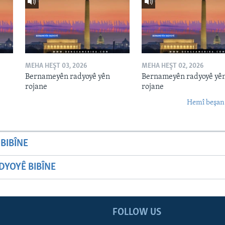
MEHA HEŞT 03, 2026
MEHA HEŞT 02, 2026
Bernameyên radyoyê yên
Bernameyên radyoyê yê
rojane
rojane
Hemî beşan
BIBÎNE
YOYÊ BIBÎNE
FOLLOW US