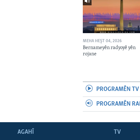
MEHA HEŞT 04, 2026
Bernameyên radyoyê yên
rojane
PROGRAMÊN TV 
PROGRAMÊN RAD
AGAHÎ
TV
Learning English