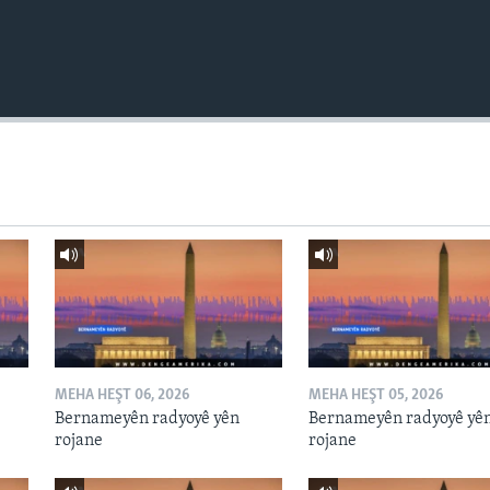
MEHA HEŞT 06, 2026
MEHA HEŞT 05, 2026
Bernameyên radyoyê yên
Bernameyên radyoyê yê
rojane
rojane