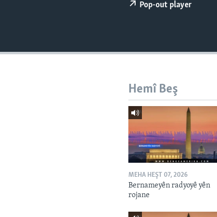
ÇAND Û HUNER
Pop-out player
SERNIVÎS
SORANÎ
Hemî Beş
MEHA HEŞT 07, 2026
Bernameyên radyoyê yên
rojane