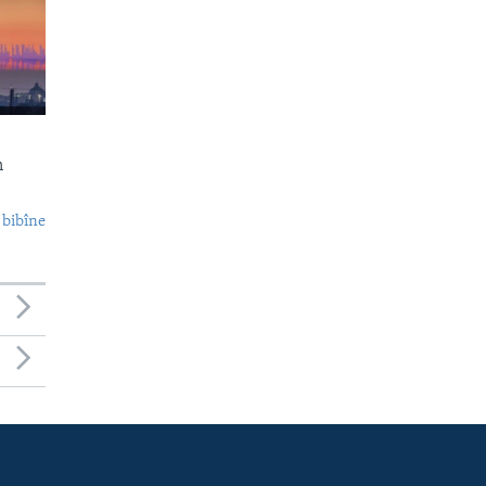
n
 bibîne