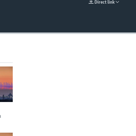
Direct link
EMBED
n