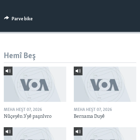
ÇAND Û HUNER
SERNIVÎS
Parve bike
SORANÎ
Learning English
Hemî Beş
FOLLOW US
Zimanên Din
MEHA HEŞT 07, 2026
MEHA HEŞT 07, 2026
Nûçeyên 3’yê paşnîvro
Bernama Duyê