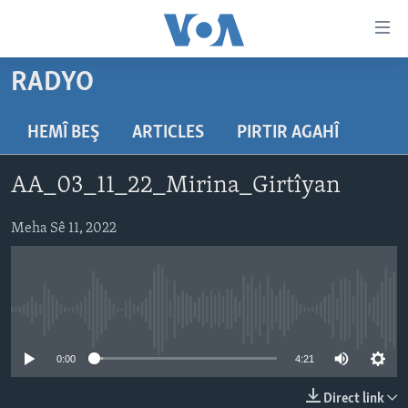
Lînkên
eksesibilîtî
Yekser
RADYO
here
DESTPÊK
naveroka
NÛÇE
HEMÎ BEŞ
ARTICLES
PIRTIR AGAHÎ
serekî
HERÊMÊN KURDAN
Yekser
VÎDYO GALERÎ
AA_03_11_22_Mirina_Girtîyan
here
AMERÎKA
FOTO GALERÎ
Malpera
TIRKÎYE
Meha Sê 11, 2022
RADYO
serekî
Yekser
SÛRÎYE
HEVPEYVÎN
here
ÎRAQ
Lêgerînê
No media source currently available
ÎRAN
ROJHILATA NAVÎN
0:00
4:21
CÎHAN
Direct link