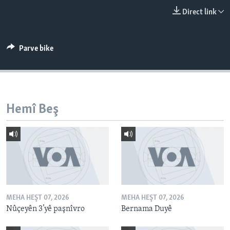
ÇAND Û HUNER
Direct link
SERNIVÎS
SORANÎ
Parve bike
Learning English
FOLLOW US
Hemî Beş
Zimanên Din
MEHA HEŞT 07, 2026
MEHA HEŞT 07, 2026
Nûçeyên 3’yê paşnîvro
Bernama Duyê