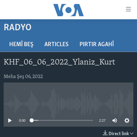
Lînkên
eksesibilîtî
Yekser
RADYO
here
DESTPÊK
naveroka
NÛÇE
HEMÎ BEŞ
ARTICLES
PIRTIR AGAHÎ
serekî
HERÊMÊN KURDAN
Yekser
VÎDYO GALERÎ
KHF_06_06_2022_Ylaniz_Kurt
here
AMERÎKA
FOTO GALERÎ
Malpera
TIRKÎYE
Meha Şeş 06, 2022
RADYO
serekî
Yekser
SÛRÎYE
HEVPEYVÎN
here
ÎRAQ
Lêgerînê
No media source currently available
ÎRAN
ROJHILATA NAVÎN
0:00
2:27
CÎHAN
Direct link