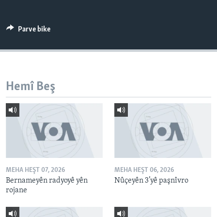
ÇAND Û HUNER
SERNIVÎS
Parve bike
SORANÎ
Learning English
Hemî Beş
FOLLOW US
Zimanên Din
MEHA HEŞT 07, 2026
MEHA HEŞT 06, 2026
Bernameyên radyoyê yên
Nûçeyên 3’yê paşnîvro
rojane