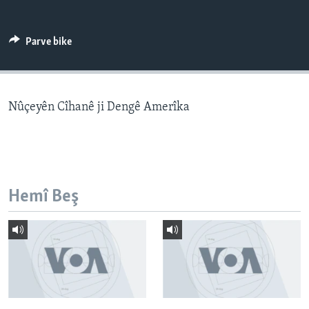
ÇAND Û HUNER
SERNIVÎS
Parve bike
SORANÎ
Learning English
Nûçeyên Cîhanê ji Dengê Amerîka
FOLLOW US
Hemî Beş
Zimanên Din