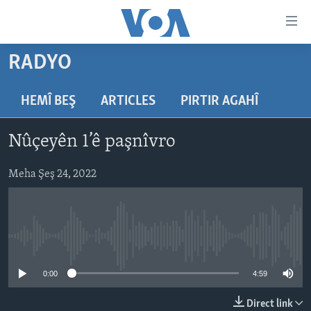
Lînkên
eksesibilîtî
Yekser
RADYO
here
DESTPÊK
naveroka
NÛÇE
HEMÎ BEŞ
ARTICLES
PIRTIR AGAHÎ
serekî
HERÊMÊN KURDAN
Yekser
VÎDYO GALERÎ
Nûçeyên 1’ê paşnîvro
here
AMERÎKA
FOTO GALERÎ
Malpera
TIRKÎYE
Meha Şeş 24, 2022
RADYO
serekî
Yekser
SÛRÎYE
HEVPEYVÎN
here
ÎRAQ
Lêgerînê
No media source currently available
ÎRAN
ROJHILATA NAVÎN
0:00
4:59
CÎHAN
Direct link