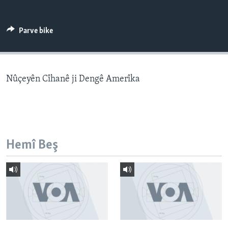
ÇAND Û HUNER
SERNIVÎS
Parve bike
SORANÎ
Learning English
Nûçeyên Cîhanê ji Dengê Amerîka
FOLLOW US
Hemî Beş
Zimanên Din