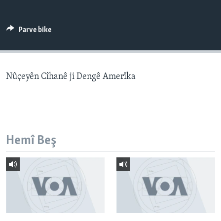
ÇAND Û HUNER
SERNIVÎS
Parve bike
SORANÎ
Learning English
Nûçeyên Cîhanê ji Dengê Amerîka
FOLLOW US
Hemî Beş
Zimanên Din