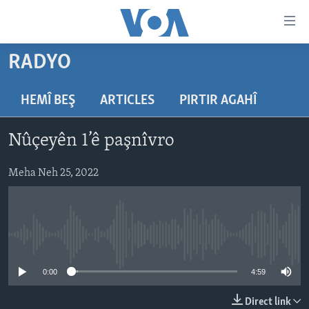
Lînkên
eksesibilîtî
Yekser
RADYO
here
DESTPÊK
naveroka
NÛÇE
HEMÎ BEŞ
ARTICLES
PIRTIR AGAHÎ
serekî
HERÊMÊN KURDAN
Yekser
VÎDYO GALERÎ
Nûçeyên 1’ê paşnîvro
here
AMERÎKA
FOTO GALERÎ
Malpera
TIRKÎYE
Meha Neh 25, 2022
RADYO
serekî
Yekser
SÛRÎYE
HEVPEYVÎN
here
ÎRAQ
Lêgerînê
No media source currently available
ÎRAN
ROJHILATA NAVÎN
0:00
4:59
CÎHAN
Direct link