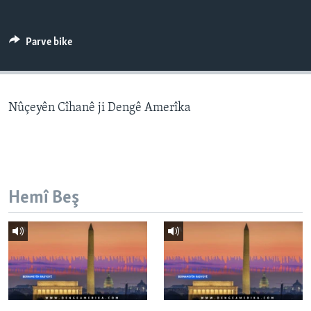
ÇAND Û HUNER
SERNIVÎS
Parve bike
SORANÎ
Learning English
Nûçeyên Cîhanê ji Dengê Amerîka
FOLLOW US
Hemî Beş
Zimanên Din