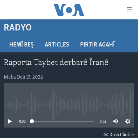
Lînkên
eksesibilîtî
Yekser
RADYO
here
DESTPÊK
naveroka
NÛÇE
HEMÎ BEŞ
ARTICLES
PIRTIR AGAHÎ
serekî
HERÊMÊN KURDAN
Yekser
VÎDYO GALERÎ
Raporta Taybet derbarê Îranê
here
AMERÎKA
FOTO GALERÎ
Malpera
TIRKÎYE
Meha Deh 13, 2022
RADYO
serekî
Yekser
SÛRÎYE
HEVPEYVÎN
here
ÎRAQ
Lêgerînê
No media source currently available
ÎRAN
ROJHILATA NAVÎN
0:00
5:52
CÎHAN
Direct link