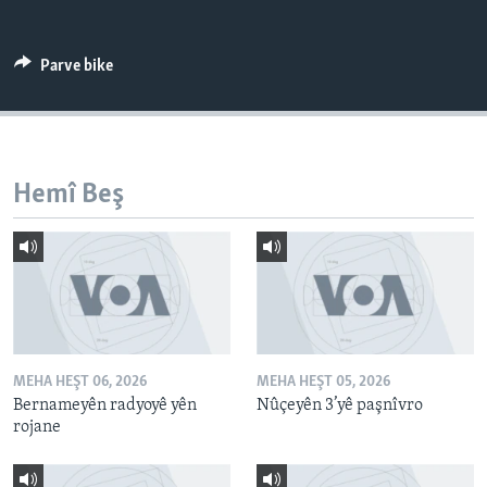
ÇAND Û HUNER
SERNIVÎS
Parve bike
SORANÎ
Learning English
Hemî Beş
FOLLOW US
Zimanên Din
MEHA HEŞT 06, 2026
MEHA HEŞT 05, 2026
Bernameyên radyoyê yên
Nûçeyên 3’yê paşnîvro
rojane