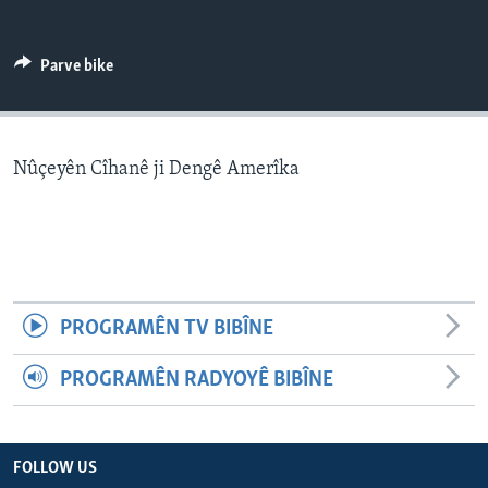
ÇAND Û HUNER
SERNIVÎS
Parve bike
SORANÎ
Learning English
Nûçeyên Cîhanê ji Dengê Amerîka
FOLLOW US
Zimanên Din
PROGRAMÊN TV BIBÎNE
PROGRAMÊN RADYOYÊ BIBÎNE
FOLLOW US