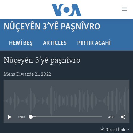
Lînkên
eksesibilîtî
Yekser
NÛÇEYÊN 3’YÊ PAŞNÎVRO
here
DESTPÊK
naveroka
NÛÇE
HEMÎ BEŞ
ARTICLES
PIRTIR AGAHÎ
serekî
HERÊMÊN KURDAN
Yekser
VÎDYO GALERÎ
Nûçeyên 3’yê paşnîvro
here
AMERÎKA
FOTO GALERÎ
Malpera
TIRKÎYE
Meha Diwazde 21, 2022
RADYO
serekî
Yekser
SÛRÎYE
HEVPEYVÎN
here
ÎRAQ
Lêgerînê
No media source currently available
ÎRAN
ROJHILATA NAVÎN
0:00
4:59
CÎHAN
Direct link