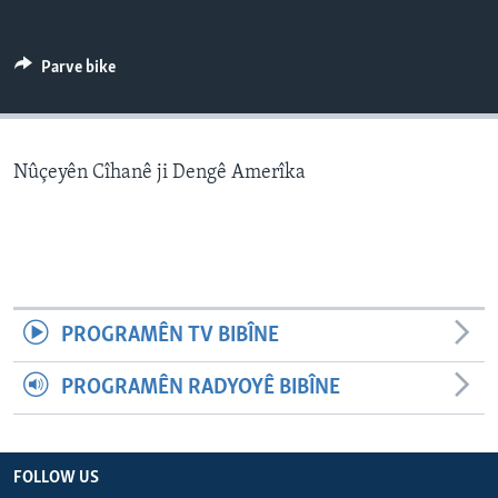
ÇAND Û HUNER
SERNIVÎS
Parve bike
SORANÎ
Learning English
Nûçeyên Cîhanê ji Dengê Amerîka
FOLLOW US
Zimanên Din
PROGRAMÊN TV BIBÎNE
PROGRAMÊN RADYOYÊ BIBÎNE
FOLLOW US