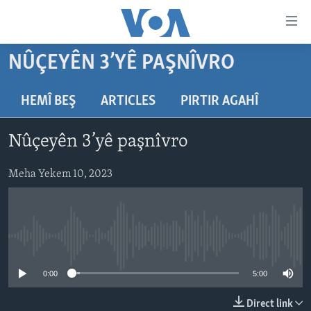
Lînkên
eksesibilîtî
Yekser
NÛÇEYÊN 3’YÊ PAŞNÎVRO
here
DESTPÊK
naveroka
NÛÇE
HEMÎ BEŞ
ARTICLES
PIRTIR AGAHÎ
serekî
HERÊMÊN KURDAN
Yekser
VÎDYO GALERÎ
Nûçeyên 3’yê paşnîvro
here
AMERÎKA
FOTO GALERÎ
Malpera
TIRKÎYE
Meha Yekem 10, 2023
RADYO
serekî
Yekser
SÛRÎYE
HEVPEYVÎN
here
ÎRAQ
Lêgerînê
No media source currently available
ÎRAN
ROJHILATA NAVÎN
0:00
5:00
CÎHAN
Direct link