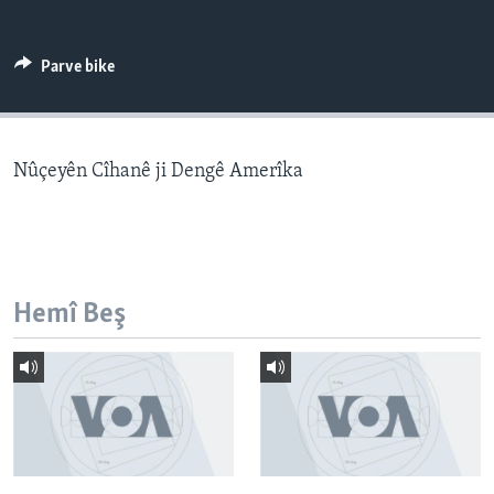
ÇAND Û HUNER
SERNIVÎS
Parve bike
SORANÎ
Learning English
Nûçeyên Cîhanê ji Dengê Amerîka
FOLLOW US
Hemî Beş
Zimanên Din