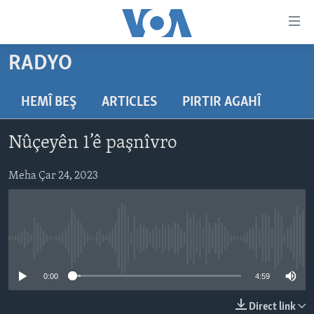
Lînkên
eksesibilîtî
Yekser
RADYO
here
DESTPÊK
naveroka
NÛÇE
HEMÎ BEŞ
ARTICLES
PIRTIR AGAHÎ
serekî
HERÊMÊN KURDAN
Yekser
VÎDYO GALERÎ
Nûçeyên 1’ê paşnîvro
here
AMERÎKA
FOTO GALERÎ
Malpera
TIRKÎYE
Meha Çar 24, 2023
RADYO
serekî
Yekser
SÛRÎYE
HEVPEYVÎN
here
ÎRAQ
Lêgerînê
No media source currently available
ÎRAN
ROJHILATA NAVÎN
0:00
4:59
CÎHAN
Direct link