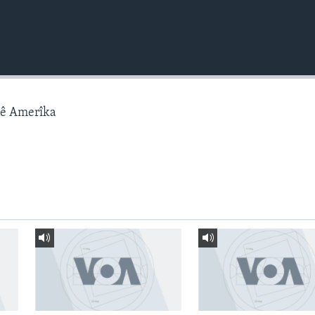
gê Amerîka