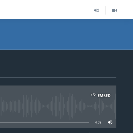
EMBED
able
4:59