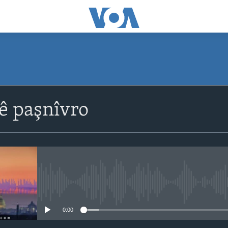
ê paşnîvro
No media source currently avail
0:00