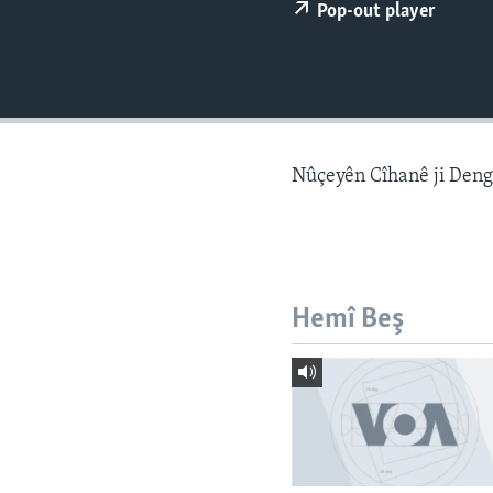
ÇAND Û HUNER
Pop-out player
SERNIVÎS
SORANÎ
Nûçeyên Cîhanê ji Den
Hemî Beş