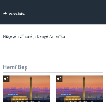
ÇAND Û HUNER
SERNIVÎS
Parve bike
SORANÎ
Learning English
Nûçeyên Cîhanê ji Dengê Amerîka
FOLLOW US
Hemî Beş
Zimanên Din