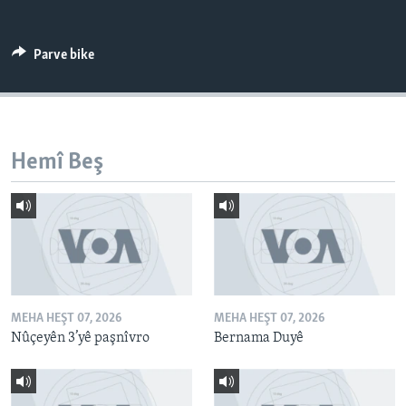
ÇAND Û HUNER
SERNIVÎS
Parve bike
SORANÎ
Learning English
Hemî Beş
FOLLOW US
Zimanên Din
MEHA HEŞT 07, 2026
MEHA HEŞT 07, 2026
Nûçeyên 3’yê paşnîvro
Bernama Duyê