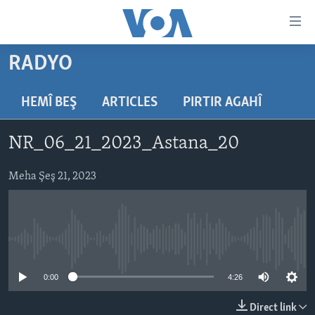
Lînkên
eksesibilîtî
Yekser
RADYO
here
DESTPÊK
naveroka
NÛÇE
HEMÎ BEŞ
ARTICLES
PIRTIR AGAHÎ
serekî
HERÊMÊN KURDAN
Yekser
VÎDYO GALERÎ
NR_06_21_2023_Astana_20
here
AMERÎKA
FOTO GALERÎ
Malpera
TIRKÎYE
Meha Şeş 21, 2023
RADYO
serekî
Yekser
SÛRÎYE
HEVPEYVÎN
here
ÎRAQ
Lêgerînê
No media source currently available
ÎRAN
ROJHILATA NAVÎN
0:00
4:26
CÎHAN
Direct link