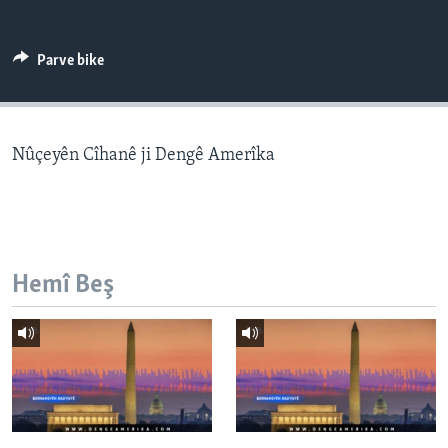
ÇAND Û HUNER
SERNIVÎS
Parve bike
SORANÎ
Learning English
Nûçeyên Cîhanê ji Dengê Amerîka
FOLLOW US
Hemî Beş
Zimanên Din