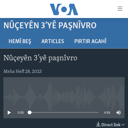
Lînkên
eksesibilîtî
Yekser
NÛÇEYÊN 3’YÊ PAŞNÎVRO
here
DESTPÊK
naveroka
NÛÇE
HEMÎ BEŞ
ARTICLES
PIRTIR AGAHÎ
serekî
HERÊMÊN KURDAN
Yekser
VÎDYO GALERÎ
Nûçeyên 3’yê paşnîvro
here
AMERÎKA
FOTO GALERÎ
Malpera
TIRKÎYE
Meha Heft 28, 2023
RADYO
serekî
Yekser
SÛRÎYE
HEVPEYVÎN
here
ÎRAQ
Lêgerînê
No media source currently available
ÎRAN
ROJHILATA NAVÎN
0:00
4:59
CÎHAN
Direct link