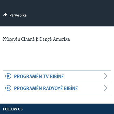
ÇAND Û HUNER
SERNIVÎS
Parve bike
SORANÎ
Learning English
Nûçeyên Cîhanê ji Dengê Amerîka
FOLLOW US
Zimanên Din
PROGRAMÊN TV BIBÎNE
PROGRAMÊN RADYOYÊ BIBÎNE
FOLLOW US