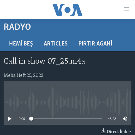
Lînkên
eksesibilîtî
Yekser
RADYO
here
DESTPÊK
naveroka
NÛÇE
HEMÎ BEŞ
ARTICLES
PIRTIR AGAHÎ
serekî
HERÊMÊN KURDAN
Yekser
VÎDYO GALERÎ
Call in show 07_25.m4a
here
AMERÎKA
FOTO GALERÎ
Malpera
TIRKÎYE
Meha Heft 25, 2023
RADYO
serekî
Yekser
SÛRÎYE
HEVPEYVÎN
here
ÎRAQ
Lêgerînê
No media source currently available
ÎRAN
ROJHILATA NAVÎN
0:00
48:22
CÎHAN
Direct link