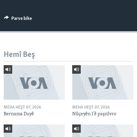
ÇAND Û HUNER
SERNIVÎS
Parve bike
SORANÎ
Learning English
Hemî Beş
FOLLOW US
Zimanên Din
MEHA HEŞT 07, 2026
MEHA HEŞT 07, 2026
Bernama Duyê
Nûçeyên 1’ê paşnîvro