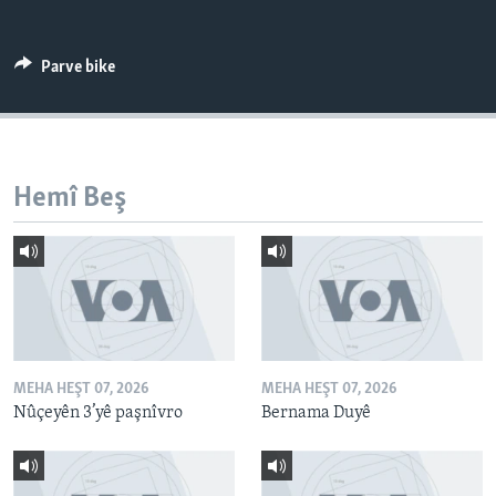
ÇAND Û HUNER
SERNIVÎS
Parve bike
SORANÎ
Learning English
Hemî Beş
FOLLOW US
Zimanên Din
MEHA HEŞT 07, 2026
MEHA HEŞT 07, 2026
Nûçeyên 3’yê paşnîvro
Bernama Duyê