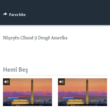
ÇAND Û HUNER
SERNIVÎS
Parve bike
SORANÎ
Learning English
Nûçeyên Cîhanê ji Dengê Amerîka
FOLLOW US
Hemî Beş
Zimanên Din