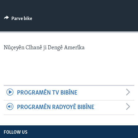
ÇAND Û HUNER
SERNIVÎS
Parve bike
SORANÎ
Learning English
Nûçeyên Cîhanê ji Dengê Amerîka
FOLLOW US
Zimanên Din
PROGRAMÊN TV BIBÎNE
PROGRAMÊN RADYOYÊ BIBÎNE
FOLLOW US