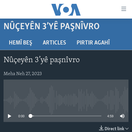
Lînkên
eksesibilîtî
Yekser
NÛÇEYÊN 3’YÊ PAŞNÎVRO
here
DESTPÊK
naveroka
NÛÇE
HEMÎ BEŞ
ARTICLES
PIRTIR AGAHÎ
serekî
HERÊMÊN KURDAN
Yekser
VÎDYO GALERÎ
Nûçeyên 3’yê paşnîvro
here
AMERÎKA
FOTO GALERÎ
Malpera
TIRKÎYE
Meha Neh 27, 2023
RADYO
serekî
Yekser
SÛRÎYE
HEVPEYVÎN
here
ÎRAQ
Lêgerînê
No media source currently available
ÎRAN
ROJHILATA NAVÎN
0:00
4:59
CÎHAN
Direct link