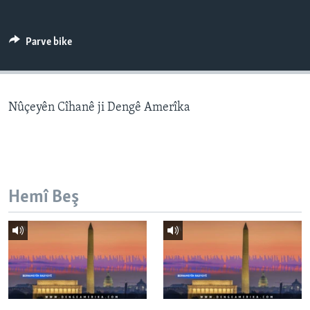
ÇAND Û HUNER
SERNIVÎS
Parve bike
SORANÎ
Learning English
Nûçeyên Cîhanê ji Dengê Amerîka
FOLLOW US
Hemî Beş
Zimanên Din