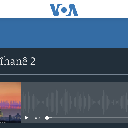
îhanê 2
No media source currently avail
0:00