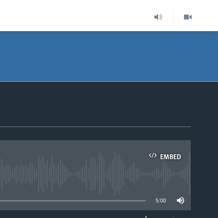
EMBED
able
5:00