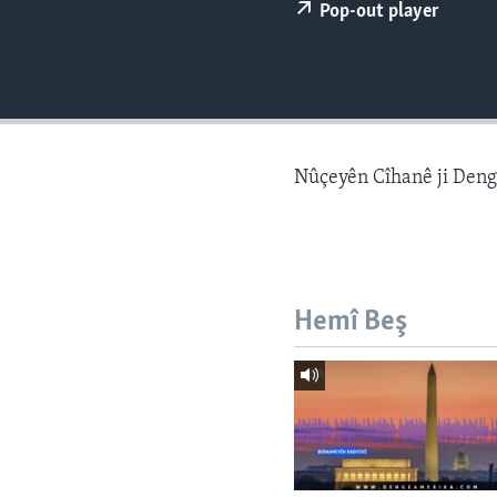
ÇAND Û HUNER
Pop-out player
SERNIVÎS
SORANÎ
Nûçeyên Cîhanê ji Den
Hemî Beş