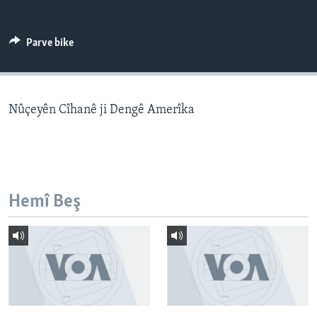
ÇAND Û HUNER
SERNIVÎS
Parve bike
SORANÎ
Learning English
Nûçeyên Cîhanê ji Dengê Amerîka
FOLLOW US
Hemî Beş
Zimanên Din