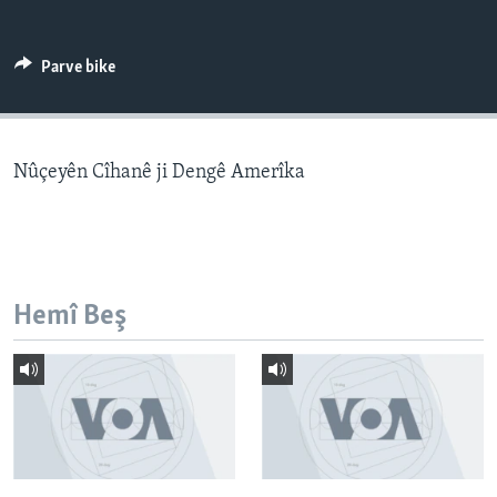
ÇAND Û HUNER
SERNIVÎS
Parve bike
SORANÎ
Learning English
Nûçeyên Cîhanê ji Dengê Amerîka
FOLLOW US
Hemî Beş
Zimanên Din