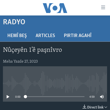
Lînkên
eksesibilîtî
Yekser
RADYO
here
DESTPÊK
naveroka
NÛÇE
HEMÎ BEŞ
ARTICLES
PIRTIR AGAHÎ
serekî
HERÊMÊN KURDAN
Yekser
VÎDYO GALERÎ
Nûçeyên 1’ê paşnîvro
here
AMERÎKA
FOTO GALERÎ
Malpera
TIRKÎYE
Meha Yazde 27, 2023
RADYO
serekî
Yekser
SÛRÎYE
HEVPEYVÎN
here
ÎRAQ
Lêgerînê
No media source currently available
ÎRAN
ROJHILATA NAVÎN
0:00
4:59
CÎHAN
Direct link