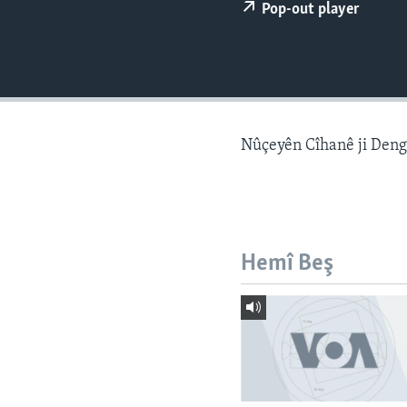
ÇAND Û HUNER
Pop-out player
SERNIVÎS
SORANÎ
Nûçeyên Cîhanê ji Den
Hemî Beş