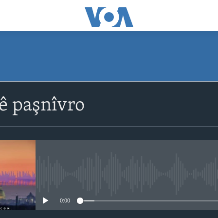
ê paşnîvro
No media source currently avail
0:00