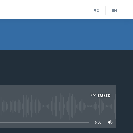
EMBED
able
5:00