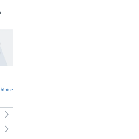
n
 bibîne