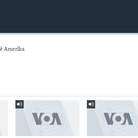
gê Amerîka