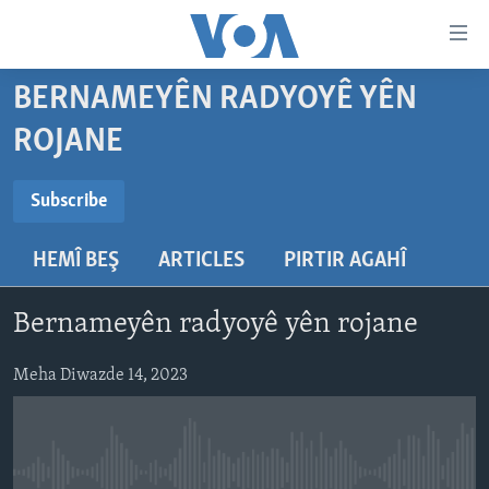
Lînkên
eksesibilîtî
Yekser
BERNAMEYÊN RADYOYÊ YÊN
here
DESTPÊK
ROJANE
naveroka
NÛÇE
serekî
SUBSCRIBE
HERÊMÊN KURDAN
Yekser
VÎDYO GALERÎ
Subscribe
here
AMERÎKA
FOTO GALERÎ
Malpera
HEMÎ BEŞ
ARTICLES
PIRTIR AGAHÎ
Navê xwe tomar
TIRKÎYE
RADYO
serekî
bike
Yekser
SÛRÎYE
HEVPEYVÎN
Bernameyên radyoyê yên rojane
here
ÎRAQ
Lêgerînê
Meha Diwazde 14, 2023
ÎRAN
ROJHILATA NAVÎN
CÎHAN
No media source currently available