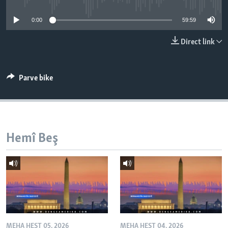
ÇAND Û HUNER
0:00
59:59
SERNIVÎS
Direct link
SORANÎ
Learning English
Parve bike
FOLLOW US
Hemî Beş
Zimanên Din
MEHA HEŞT 05, 2026
MEHA HEŞT 04, 2026