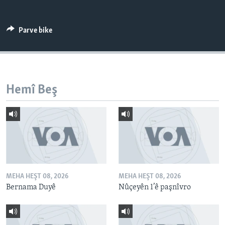
ÇAND Û HUNER
SERNIVÎS
Parve bike
SORANÎ
Learning English
Hemî Beş
FOLLOW US
Zimanên Din
MEHA HEŞT 08, 2026
MEHA HEŞT 08, 2026
Bernama Duyê
Nûçeyên 1’ê paşnîvro