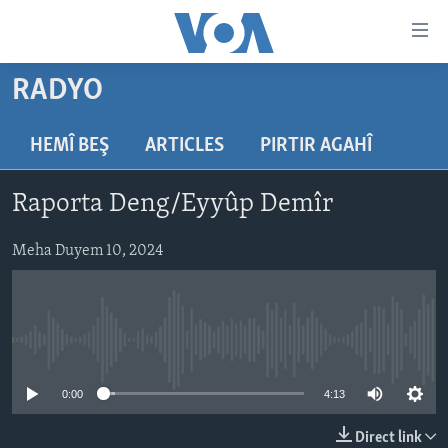
Lînkên
eksesibilîtî
Yekser
RADYO
here
DESTPÊK
naveroka
NÛÇE
HEMÎ BEŞ
ARTICLES
PIRTIR AGAHÎ
serekî
HERÊMÊN KURDAN
Yekser
VÎDYO GALERÎ
Raporta Deng/Eyyûp Demîr
here
AMERÎKA
FOTO GALERÎ
Malpera
TIRKÎYE
Meha Duyem 10, 2024
RADYO
serekî
Yekser
SÛRÎYE
HEVPEYVÎN
here
ÎRAQ
Lêgerînê
No media source currently available
ÎRAN
ROJHILATA NAVÎN
0:00
4:13
CÎHAN
Direct link