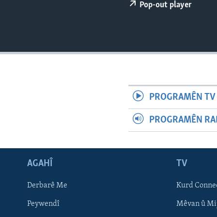
ÇAND Û HUNER
Pop-out player
SERNIVÎS
SORANÎ
PROGRAMÊN TV 
PROGRAMÊN RAD
AGAHÎ
TV
Learning English
Derbarê Me
Kurd Conne
Peywendî
Mêvan û Mi
FOLLOW US