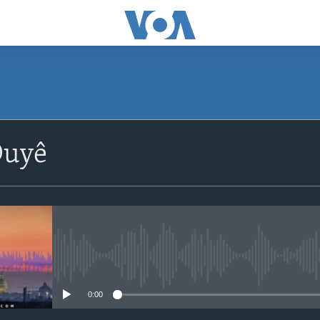
Duyê
No media source currently avail
0:00