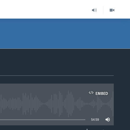
EMBED
able
54:59