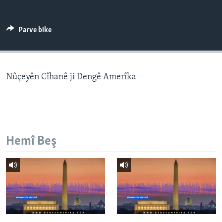
ÇAND Û HUNER
SERNIVÎS
Parve bike
SORANÎ
Learning English
Nûçeyên Cîhanê ji Dengê Amerîka
FOLLOW US
Hemî Beş
Zimanên Din