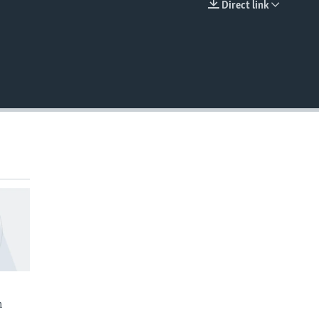
Direct link
EMBED
n