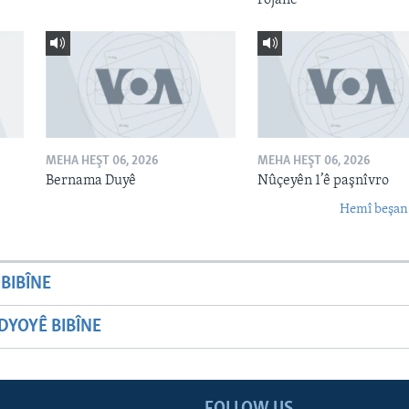
MEHA HEŞT 06, 2026
MEHA HEŞT 06, 2026
Bernama Duyê
Nûçeyên 1’ê paşnîvro
Hemî beşan
BIBÎNE
YOYÊ BIBÎNE
FOLLOW US