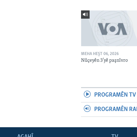
MEHA HEŞT 06, 2026
Nûçeyên 3’yê paşnîvro
PROGRAMÊN TV 
PROGRAMÊN RAD
AGAHÎ
TV