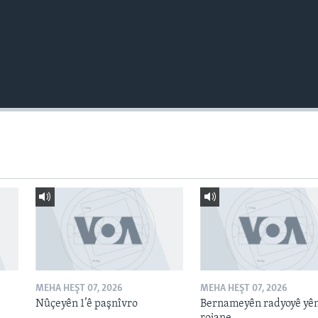
MEHA HEŞT 07, 2026
MEHA HEŞT 07, 2026
Nûçeyên 1’ê paşnîvro
Bernameyên radyoyê yê
rojane