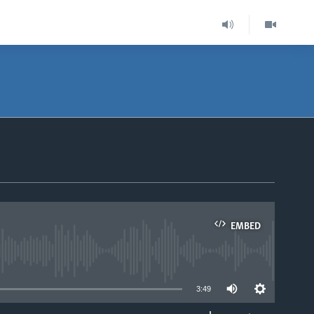
EMBED
able
3:49