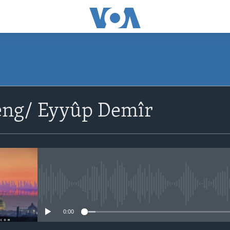
eng/ Eyyûp Demîr
No media source currently avail
0:00