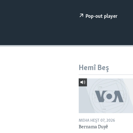
ÇAND Û HUNER
SERNIVÎS
Pop-out player
SORANÎ
Hemî Beş
MEHA HEŞT 07, 2026
Bernama Duyê