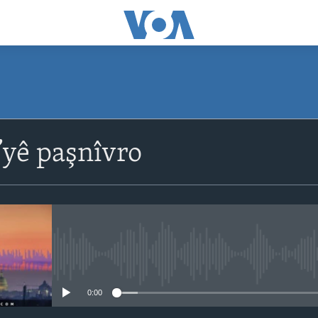
yê paşnîvro
No media source currently avail
0:00