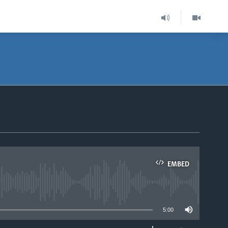
EMBED
able
5:00