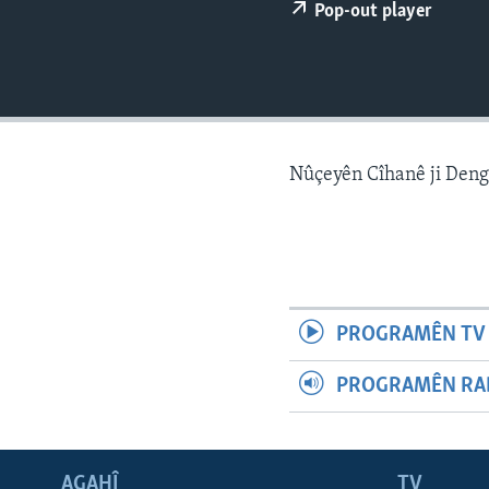
ÇAND Û HUNER
Pop-out player
SERNIVÎS
SORANÎ
Nûçeyên Cîhanê ji Den
PROGRAMÊN TV 
PROGRAMÊN RAD
AGAHÎ
TV