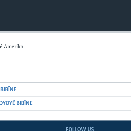
gê Amerîka
BIBÎNE
YOYÊ BIBÎNE
FOLLOW US