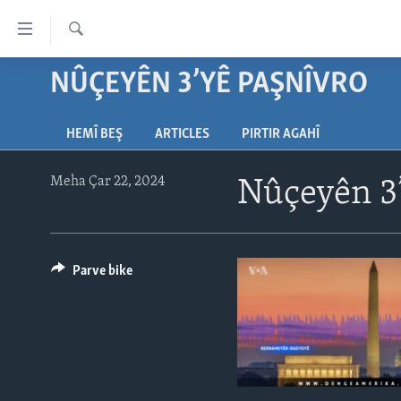
Lînkên
eksesibilîtî
Lêgerîn
Yekser
NÛÇEYÊN 3’YÊ PAŞNÎVRO
DESTPÊK
here
NÛÇE
naveroka
HEMÎ BEŞ
ARTICLES
PIRTIR AGAHÎ
serekî
HERÊMÊN KURDAN
VÎDYO GALERÎ
Yekser
AMERÎKA
FOTO GALERÎ
here
Meha Çar 22, 2024
Nûçeyên 3’
Malpera
TIRKÎYE
RADYO
serekî
SÛRÎYE
HEVPEYVÎN
Yekser
here
Parve bike
ÎRAQ
Lêgerînê
ÎRAN
ROJHILATA NAVÎN
CÎHAN