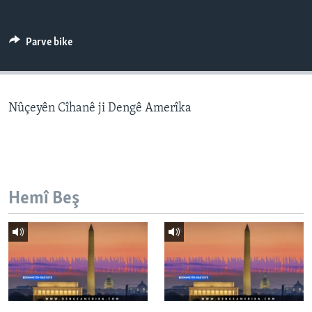
ÇAND Û HUNER
SERNIVÎS
Parve bike
SORANÎ
Learning English
Nûçeyên Cîhanê ji Dengê Amerîka
FOLLOW US
Hemî Beş
Zimanên Din