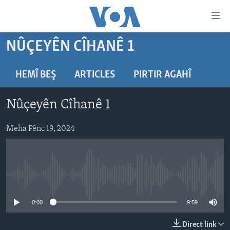
Lînkên
eksesibilîtî
Yekser
NÛÇEYÊN CÎHANÊ 1
here
DESTPÊK
naveroka
NÛÇE
HEMÎ BEŞ
ARTICLES
PIRTIR AGAHÎ
serekî
HERÊMÊN KURDAN
Yekser
VÎDYO GALERÎ
Nûçeyên Cîhanê 1
here
AMERÎKA
FOTO GALERÎ
Malpera
TIRKÎYE
Meha Pênc 19, 2024
RADYO
serekî
Yekser
SÛRÎYE
HEVPEYVÎN
here
ÎRAQ
Lêgerînê
No media source currently available
ÎRAN
ROJHILATA NAVÎN
0:00
9:59
CÎHAN
Direct link